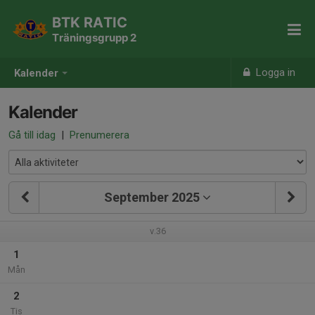
BTK RATIC
Träningsgrupp 2
Logga in
Kalender
Kalender
Gå till idag
|
Prenumerera
September 2025
v.36
1
Mån
2
Tis