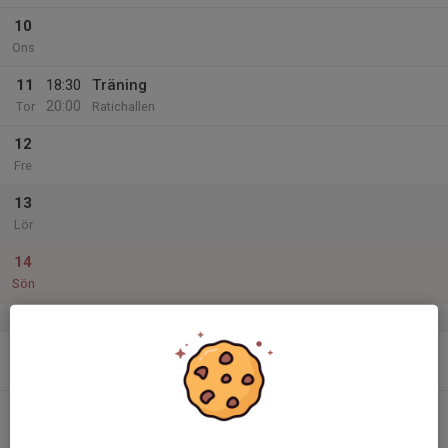
10
Ons
11
18:30
Träning
20:00
Tor
Ratichallen
12
Fre
13
Lör
14
Sön
v.38
15
Mån
16
18:30
Träning
19:30
Tis
Ratichallen