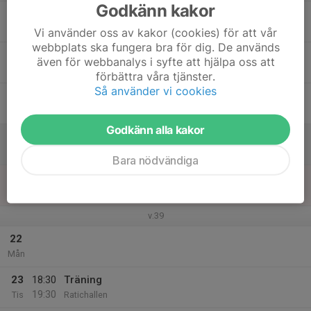
Godkänn kakor
17
Ons
Vi använder oss av kakor (cookies) för att vår
webbplats ska fungera bra för dig. De används
18
18:30
Träning
även för webbanalys i syfte att hjälpa oss att
20:00
Tor
Ratichallen
förbättra våra tjänster.
Så använder vi cookies
19
Fre
Godkänn alla kakor
20
Lör
Bara nödvändiga
21
Sön
v.39
22
Mån
23
18:30
Träning
19:30
Tis
Ratichallen