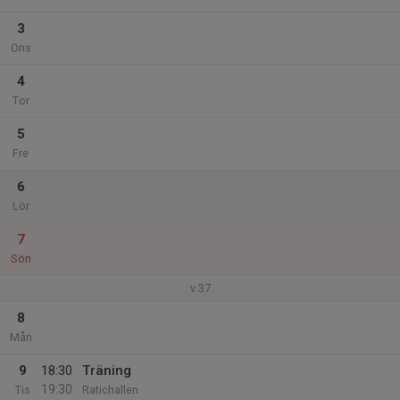
3
Ons
4
Tor
5
Fre
6
Lör
7
Sön
v.37
8
Mån
9
18:30
Träning
19:30
Tis
Ratichallen