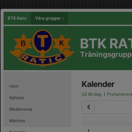
BTK Ratic
Våra grupper
BTK RA
Träningsgrupp
Kalender
Hem
Gå till idag
|
Prenumerer
Nyheter
Medlemmar
Matcher
1