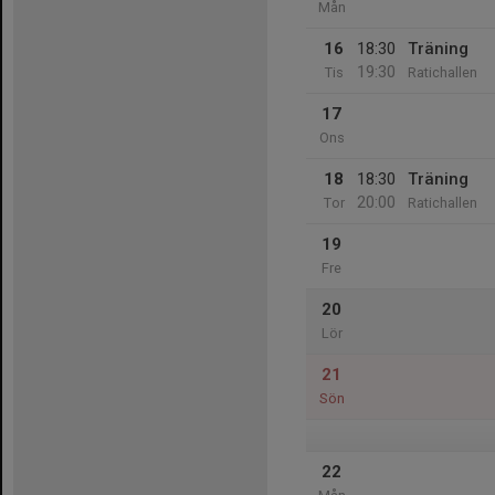
Mån
16
18:30
Träning
19:30
Tis
Ratichallen
17
Ons
18
18:30
Träning
20:00
Tor
Ratichallen
19
Fre
20
Lör
21
Sön
22