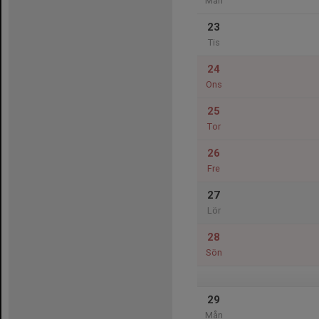
Mån
23
Tis
24
Ons
25
Tor
26
Fre
27
Lör
28
Sön
29
Mån