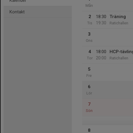
Kalender
Mån
Kontakt
2
18:30
Träning
19:30
Tis
Ratichallen
3
Ons
4
18:00
HCP-tävlin
20:00
Tor
Ratichallen
5
Fre
6
Lör
7
Sön
8