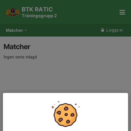
BTK RATIC
Träningsgrupp 2
Logga in
Matcher
Matcher
Ingen serie inlagd