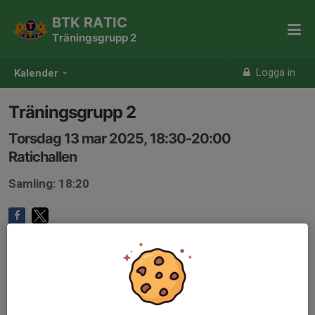
BTK RATIC
Träningsgrupp 2
Logga in
Kalender
Träningsgrupp 2
Torsdag 13 mar 2025, 18:30-20:00
Ratichallen
Samling: 18:20