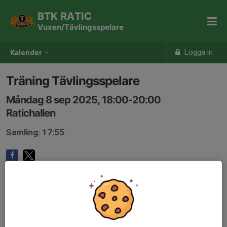
BTK RATIC
Vuxen/Tävlingsspelare
Logga in
Kalender
Träning Tävlingsspelare
Måndag 8 sep 2025, 18:00-20:00
Ratichallen
Samling: 17:55