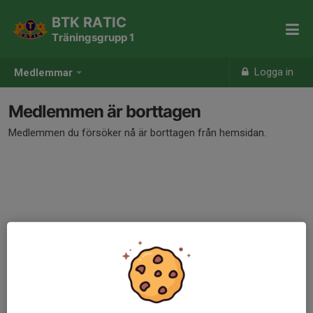
BTK RATIC
Träningsgrupp 1
Logga in
Medlemmar
Medlemmen är borttagen
Medlemmen du försöker nå är borttagen från hemsidan.