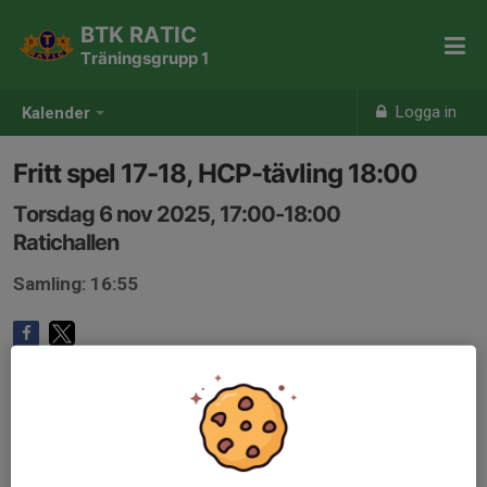
BTK RATIC
Träningsgrupp 1
Logga in
Kalender
Fritt spel 17-18, HCP-tävling 18:00
Torsdag 6 nov 2025, 17:00-18:00
Ratichallen
Samling: 16:55