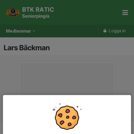
BTK RATIC
Seniorpingis
Logga in
Medlemmar
Lars Bäckman
Ålder
77 år