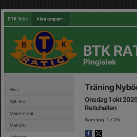
BTK Ratic
Våra grupper
BTK RA
Pingislek
Träning Nybö
Hem
Onsdag 1 okt 2025
Nyheter
Ratichallen
Medlemmar
Samling: 17:25
Matcher